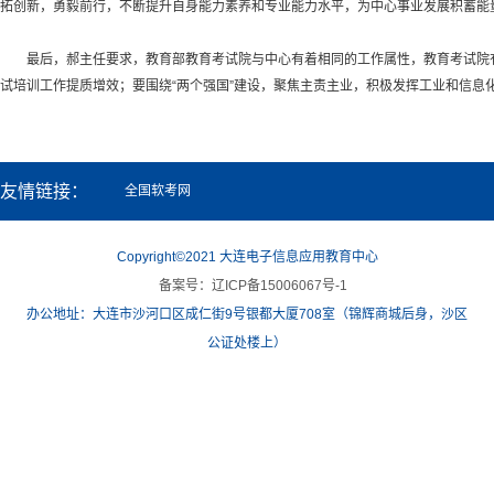
拓创新，勇毅前行，不断提升自身能力素养和专业能力水平，为中心事业发展积蓄能
最后，郝主任要求，教育部教育考试院与中心有着相同的工作属性，教育考试院有
试培训工作提质增效；要围绕“两个强国”建设，聚焦主责主业，积极发挥工业和信息
友情链接：
全国软考网
Copyright©2021 大连电子信息应用教育中心
备案号：辽ICP备15006067号-1
办公地址：大连市沙河口区成仁街9号银都大厦708室（锦辉商城后身，沙区
公证处楼上）