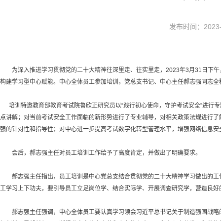
发布时间：202
为深入推进学习贯彻党的二十大精神往深里走、往实里走，2023年3月31日下
构建学习型中心赋能。中心全体员工参加培训，党总支书记、中心主任郝志强同志全
培训特邀教育部教育考试院鲁欣正研究员以“践行初心使命，守护考试安全”进行专
点讲解；对当前考试安全工作面临的新形势进行了专业辅导，对相关政策法规进行了
强的针对性和指导性；对中心进一步提高考试数字化转型管理水平，增强网络信息安
会后，郝志强主任对员工培训工作给予了高度肯定，并做出了明确要求。
郝志强主任指出，员工培训是中心党总支结合贯彻党的二十大精神学习做出的工作部
工学习上下功夫，要引导员工立足岗位学、结合实际学、开展调查研究学，营造良好
郝志强主任强调，中心全体员工要认真学习领会习近平总书记关于制造强国战略的重