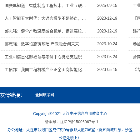
国赛早知道｜智能制造工程技术、工业互联网工程技术
2025-09-15
人工智能五大时代：大语言模型不是终点，AI Agents才是未来？
2023-12-19
【
郝志强：健全产教深度融合机制，促进高校毕业生高质量充分就业
2023-12-19
郝志强：数字设施铸基础 产教融合创未来
2023-10-24
参
工业和信息化部教育与考试中心党总支组织“实干建新功 共圆强国梦”主题教育联学共建活动
2023-05-24
营
工信部：我国工程机械产业正全面向智能化绿色化转型
2023-05-15
友情链接：
全国软考网
Copyright©2021 大连电子信息应用教育中心
备案号：辽ICP备15006067号-1
办公地址：大连市沙河口区成仁街9号银都大厦708室（锦辉商城后身，沙区
公证处楼上）