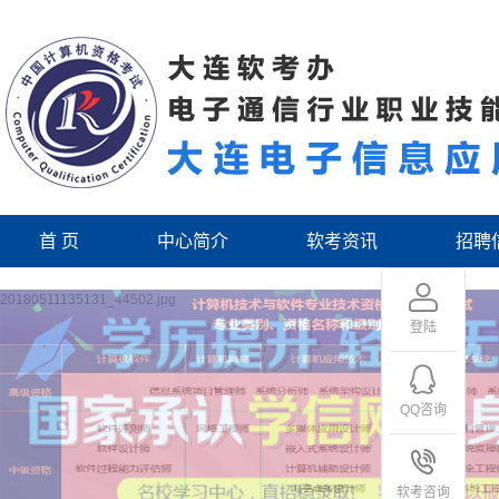
首 页
中心简介
软考资讯
招聘
20180511135131_44502.jpg
登陆
QQ咨询
软考咨询