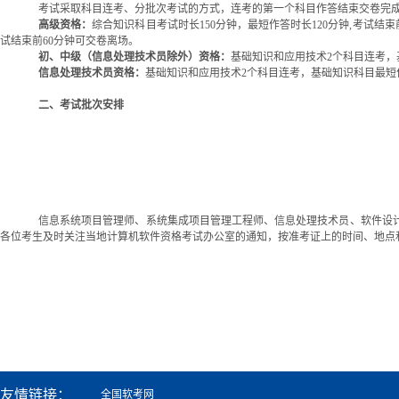
考试采取科目连
考、分
批次
考试的方式，连考的第一个科目作答结束交卷完
高级
资格：
综合知识科目
考试时
长
150分钟
，最短作答时长120分钟,考试结束
试结束前60分钟可交卷离场
。
初、中级（
信息处理
技术
员除外
）资格：
基础知识
和
应用
技术
2
个科目连
考，
信息处理
技术
员资格：
基础知识
和
应用
技术
2
个科目连
考，基础知识科目最短
二、考试批次安排
信息系统项目管理师、系统集成项目管理工程师、信息处理技术员、软件设
各位考生及时关注当地计算机软件资格考试办公室的通知，按准考证上的时间、地点
友情链接：
全国软考网