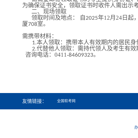
为确保证书安全，领取证书时收件人需出示
二、现场领取
领取时间及地点：
自
年
12
月
24
日起
202
5
厦
室。
708
需携带材料：
本人领取：携带本人有效期内的居民身
1.
代替他人领取：需持代领人及考生有效
2.
咨询电话：0411-
。
84609323
友情链接：
全国软考网
办