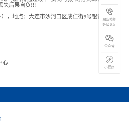
丢失后果自负
!!!
外），地点：大连市沙河口区成仁街
号银都大
9
职业技能
等级认定
公众号
中心
小程序
上）