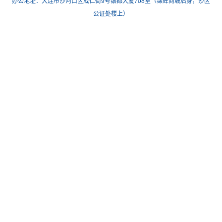
办公地址：大连市沙河口区成仁街9号银都大厦708室（锦辉商城后身，沙区
公证处楼上）